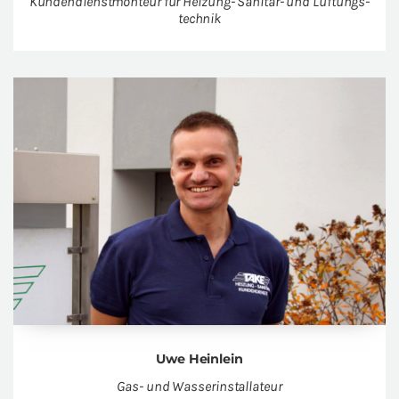
Kun­den­dienst­mon­teur für Hei­zung- Sa­ni­tär- und Lüf­tungs­
tech­nik
Uwe Hein­lein
Gas- und Was­ser­in­stal­la­teur