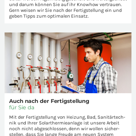
und darum kön­nen Sie auf ihr Know­how ver­trau­en.
Gern wei­sen wir Sie nach der Fe­r­tig­stel­lung ein und
geben Tipps zum op­ti­ma­len Ein­satz.
Auch nach der Fe­r­tig­stel­lung
für Sie da
Mit der Fe­r­tig­stel­lung von Hei­zung, Bad, Sa­ni­tär­tech­
nik und Ihrer So­lar­ther­mie­an­la­ge ist un­se­re Ar­beit
noch nicht ab­ge­schlos­sen, denn wir wol­len si­cher­
stel­len, dass Sie lange Freu­de am neuen Sys­tem