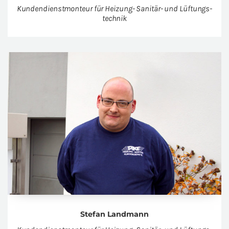
Kun­den­dienst­mon­teur für Hei­zung- Sa­ni­tär- und Lüf­tungs­
tech­nik
Ste­fan Land­mann