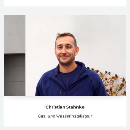
Chris­ti­an Stahn­ke
Gas- und Was­ser­in­stal­la­teur