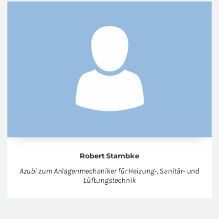
Robert Stambke
Azubi zum An­la­gen­me­cha­ni­ker für Hei­zung-, Sa­ni­tär- und
Lüf­tungs­tech­nik