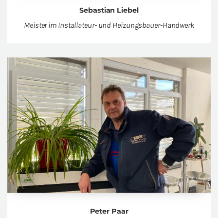
Se­bas­ti­an Lie­bel
Meis­ter im In­stal­la­teur- und Hei­zungs­bau­er-Hand­werk
Peter Paar