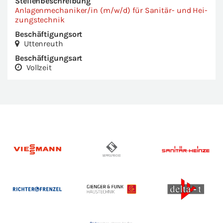
Stel­len­be­schrei­bung
An­la­gen­me­cha­ni­ker/in (m/w/d) für Sa­ni­tär- und Hei­
zungs­tech­nik
Be­schäf­ti­gungs­ort
Ut­ten­reuth
Be­schäf­ti­gungs­art
Voll­zeit