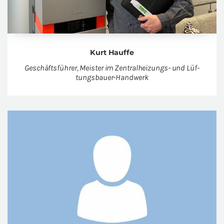
Kurt Hauf­fe
Ge­schäfts­füh­rer, Meis­ter im Zen­tral­hei­zungs- und Lüf­
tungs­bau­er-Hand­werk