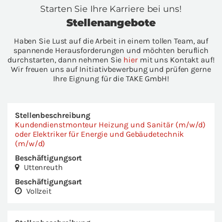
Star­ten Sie Ihre Kar­rie­re bei uns!
Stel­len­an­ge­bo­te
Haben Sie Lust auf die Ar­beit in einem tol­len Team, auf
span­nen­de Her­aus­forde­run­gen und möch­ten be­ruf­lich
durch­star­ten, dann neh­men Sie
hier
mit uns Kon­takt auf!
Wir freu­en uns auf In­itia­tiv­be­wer­bung und prü­fen gerne
Ihre Eig­nung für die TAKE GmbH!
Stel­len­be­schrei­bung
Kun­den­dienst­mon­teur Hei­zung und Sa­ni­tär (m/w/d)
oder Elek­tri­ker für En­er­gie und Ge­bäu­de­tech­nik
(m/w/d)
Be­schäf­ti­gungs­ort
Ut­ten­reuth
Be­schäf­ti­gungs­art
Voll­zeit