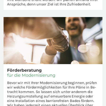
An­sp­rü­che, denn unser Ziel ist Ihre Zu­frie­den­heit.
Förderbe­ra­tung
für die Mo­der­ni­sie­rung
Bevor wir mit Ihrer Mo­der­ni­sie­rung be­gin­nen, prü­fen
wir wel­che Förder­mög­lich­kei­ten für Ihre Pläne in Be­
tracht kom­men. So las­sen sich unter an­de­rem die
Hei­zungs­um­stel­lung auf er­neu­er­ba­re En­er­gie oder
eine In­stal­la­ti­on eines bar­rie­re­frei­en Bades fördern.
Wir haben je­der­zeit einen ak­tu­el­len Über­blick über