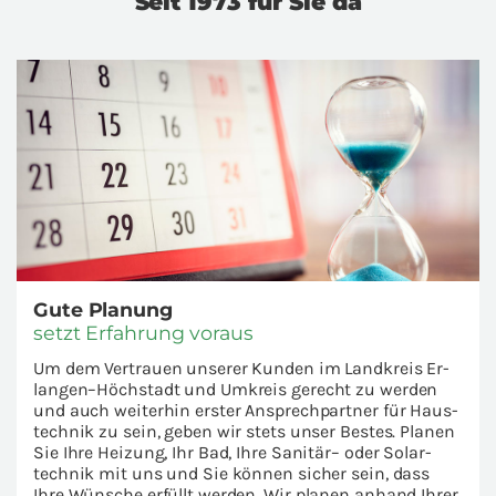
Seit 1973 für Sie da
Gute Pla­nung
setzt Er­fah­rung vor­aus
Um dem Ver­trau­en un­se­rer Kun­den im Land­kreis Er­
lan­gen–Höch­stadt und Um­kreis ge­recht zu wer­den
und auch wei­ter­hin ers­ter An­sp­rech­part­ner für Haus­
tech­nik zu sein, geben wir stets unser Bes­tes. Pla­nen
Sie Ihre Hei­zung, Ihr Bad, Ihre Sa­ni­tär– oder So­lar­
tech­nik mit uns und Sie kön­nen si­cher sein, dass
Ihre Wün­sche er­füllt wer­den. Wir pla­nen an­hand Ihrer