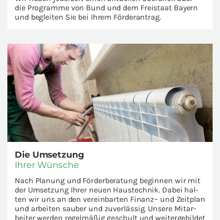
die Pro­gram­me von Bund und dem Frei­staat Bay­ern
und be­glei­ten Sie bei Ihrem Förder­an­trag.
Die Um­set­zung
Ihrer Wün­sche
Nach Pla­nung und Förderbe­ra­tung be­gin­nen wir mit
der Um­set­zung Ihrer neuen Haus­tech­nik. Dabei hal­
ten wir uns an den ver­ein­bar­ten Finanz– und Zeit­plan
und ar­bei­ten saub­er und zu­ver­läs­sig. Un­se­re Mit­ar­
bei­ter wer­den re­gel­mä­ßig ge­schult und wei­ter­ge­bil­det