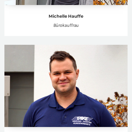
Mi­chel­le Hauf­fe
Büro­kauf­frau