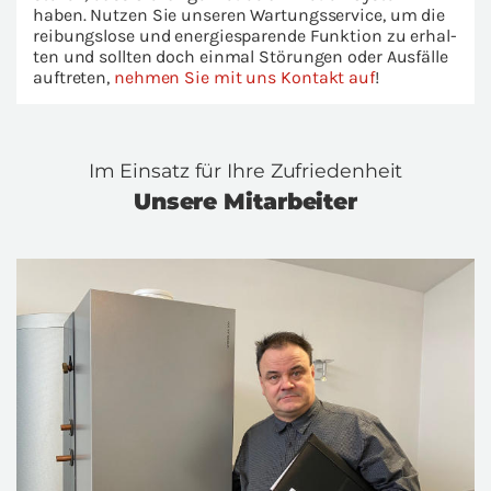
haben. Nut­zen Sie un­se­ren War­tungs­ser­vice, um die
rei­bungs­lo­se und en­er­gie­spa­ren­de Funk­ti­on zu er­hal­
ten und soll­ten doch ein­mal Stö­run­gen oder Aus­fäl­le
auf­tre­ten,
neh­men Sie mit uns Kon­takt auf
!
Im Ein­satz für Ihre Zu­frie­den­heit
Un­se­re Mit­ar­bei­ter