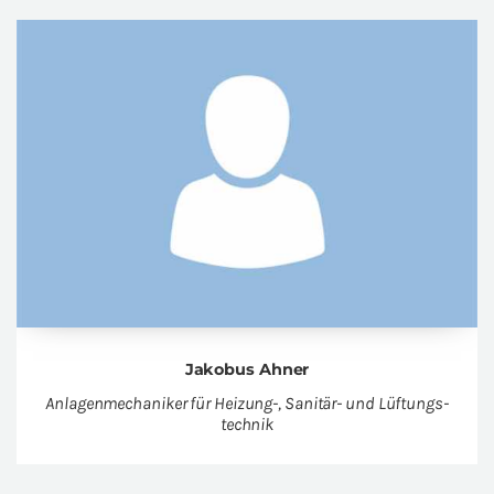
Ja­ko­bus Ahner
An­la­gen­me­cha­ni­ker für Hei­zung-, Sa­ni­tär- und Lüf­tungs­
tech­nik